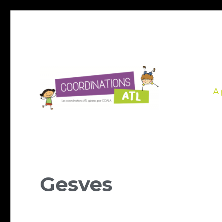
A 
Gesves