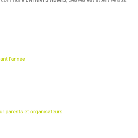
une commune
ENFANTS ADMIS
, Gesves est attentive à sa
ant l’année
ur parents et organisateurs